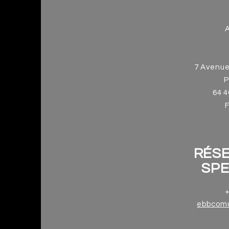
7 Avenue
P
64 4
RÉS
SP
+
ebbcom