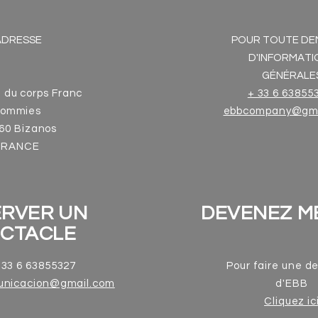
ADRESSE
POUR TOUTE D
D'INFORMATI
GÉNÉRALE
 du corps Franc
+ 33 6 63855
ommies
ebbcompany@gma
60 Bizanos
FRANCE
ERVER UN
DEVENEZ M
ECTACLE
33 6 63855327
Pour faire une 
unicacion@gmail.com
d'EBB
Cliquez ic