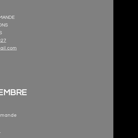
EMANDE
ONS
S
327
il.com
EMBRE
demande
i