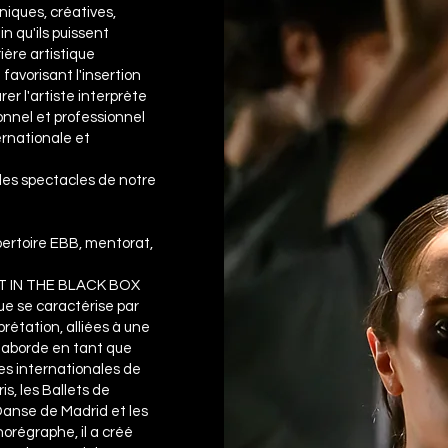
iques, créatives,
in qu'ils puissent
ière artistique
favorisant l'insertion
rer l'artiste interprète
nnel et professionnel
ernationale et
 les spectacles de notre
pertoire EBB, mentorat,
ANT IN THE BLACK BOX
ue se caractérise par
rprétation, alliées à une
il aborde en tant que
es internationales de
is, les Ballets de
anse de Madrid et les
orégraphe, il a créé