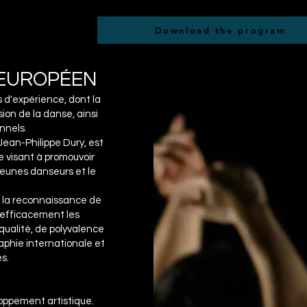
Download the program
 EUROPÉEN
s d'expérience, dont la
sion de la danse, ainsi
nnels.
Jean-Philippe Dury, est
le visant à promouvoir
 jeunes danseurs et le
 la reconnaissance de
 efficacement les
qualité, de polyvalence
aphie internationale et
s.
loppement artistique.